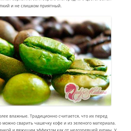
пкий и не слишком приятный.
олее влажные. Традиционно считается, что их перед
 можно сварить чашечку кофе и из зеленого материала.
линкой и вяжущим эффектом как от недозревшей хурмы. У