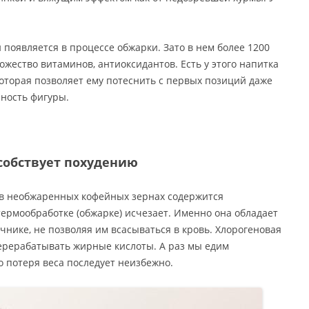
 появляется в процессе обжарки. Зато в нем более 1200
жество витаминов, антиоксидантов. Есть у этого напитка
оторая позволяет ему потеснить с первых позиций даже
йность фигуры.
собствует похудению
о в необжаренных кофейных зернах содержится
термообработке (обжарке) исчезает. Именно она обладает
нике, не позволяя им всасываться в кровь. Хлорогеновая
ерерабатывать жирные кислоты. А раз мы едим
 потеря веса последует неизбежно.