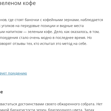
зеленом кофе
инов, где стоят баночки с кофейными зернами, наблюдается
 уголков на передовые позиции и видные места
м напитком — зеленым кофе. Дело, как оказалось, в том,
 похудения стало очень модно в последнее время. Но
говорят отзывы тех, кто испытал это метод на себе.
вует похудению
фе
вастаться достоинствами своего обжаренного собрата. Нет
мной бархатистости зерен, благородного цвета. Запах