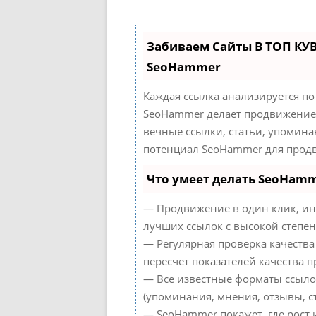
Забиваем Сайты В ТОП КУ
SeoHammer
Каждая ссылка анализируется по
SeoHammer делает продвижение 
вечные ссылки, статьи, упомина
потенциал SeoHammer для продв
Что умеет делать SeoHam
— Продвижение в один клик, ин
лучших ссылок с высокой степен
— Регулярная проверка качества
пересчет показателей качества п
— Все известные форматы ссыло
(упоминания, мнения, отзывы, ст
— SeoHammer покажет, где рост 