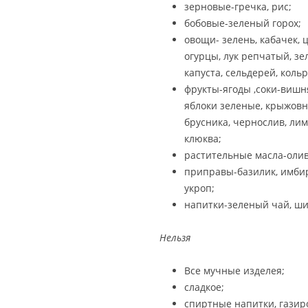
зерновые-гречка, рис;
бобовые-зеленый горох;
овощи- зелень, кабачек, 
огурцы, лук репчатый, зе
капуста, сельдерей, кольр
фрукты-ягоды ,соки-вишня
яблоки зеленые, крыжовн
брусника, чернослив, лим
клюква;
растительные масла-олив
приправы-базилик, имбирь,
укроп;
напитки-зеленый чай, ши
Нельзя
Все мучные изделея;
сладкое;
спиртные напитки, газир