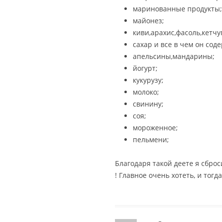
маринованные продукты;
майонез;
киви,арахис,фасоль,кетчу
сахар и все в чем он сод
апельсины,мандарины;
йогурт;
кукурузу;
молоко;
свинину;
соя;
мороженное;
пельмени;
Благодаря такой деете я сброс
! Главное очень хотеть, и тогд