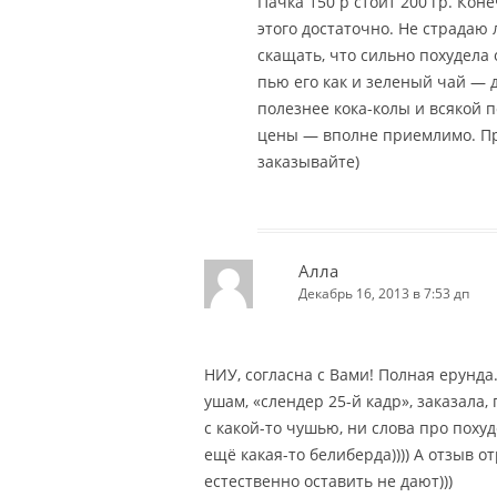
Пачка 150 р стоит 200 гр. Коне
этого достаточно. Не страдаю
скащать, что сильно похудела 
пью его как и зеленый чай — д
полезнее кока-колы и всякой 
цены — вполне приемлимо. Пр
заказывайте)
Алла
Декабрь 16, 2013 в 7:53 дп
НИУ, согласна с Вами! Полная ерунда.
ушам, «слендер 25-й кадр», заказала,
с какой-то чушью, ни слова про поху
ещё какая-то белиберда)))) А отзыв 
естественно оставить не дают)))