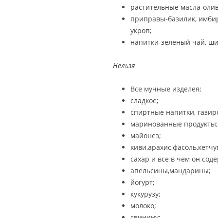
растительные масла-олив
приправы-базилик, имбирь,
укроп;
напитки-зеленый чай, ши
Нельзя
Все мучные изделея;
сладкое;
спиртные напитки, газир
маринованные продукты;
майонез;
киви,арахис,фасоль,кетчу
сахар и все в чем он сод
апельсины,мандарины;
йогурт;
кукурузу;
молоко;
свинину;