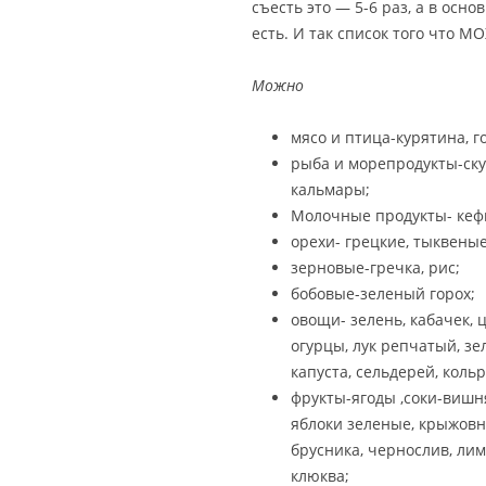
съесть это — 5-6 раз, а в осно
есть. И так список того что М
Можно
мясо и птица-курятина, г
рыба и морепродукты-ску
кальмары;
Молочные продукты- кефи
орехи- грецкие, тыквеные
зерновые-гречка, рис;
бобовые-зеленый горох;
овощи- зелень, кабачек, 
огурцы, лук репчатый, зе
капуста, сельдерей, кольр
фрукты-ягоды ,соки-вишня
яблоки зеленые, крыжовн
брусника, чернослив, лим
клюква;