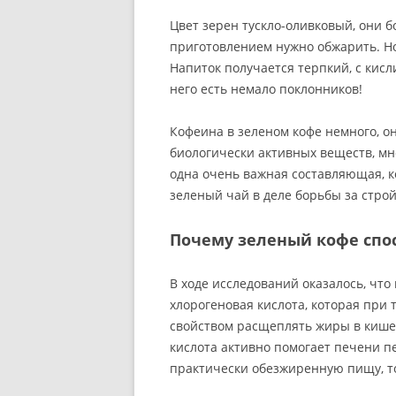
Цвет зерен тускло-оливковый, они б
приготовлением нужно обжарить. Но
Напиток получается терпкий, с кис
него есть немало поклонников!
Кофеина в зеленом кофе немного, он
биологически активных веществ, мно
одна очень важная составляющая, к
зеленый чай в деле борьбы за стро
Почему зеленый кофе спо
В ходе исследований оказалось, чт
хлорогеновая кислота, которая при 
свойством расщеплять жиры в кишеч
кислота активно помогает печени п
практически обезжиренную пищу, то