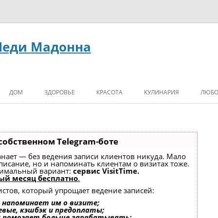
Леди Мадонна
ДОМ
ЗДОРОВЬЕ
КРАСОТА
КУЛИНАРИЯ
ЛЮБО
собственном Telegram-боте
, знает — без ведения записи клиентов никуда. Мало
списание, но и напоминать клиентам о визитах тоже.
имальный вариант:
сервис VisitTime.
ый месяц бесплатно
.
истов, который упрощает ведение записей:
 напоминает им о визите;
евые, кэшбэк и предоплаты;
и помогает больше зарабатывать;