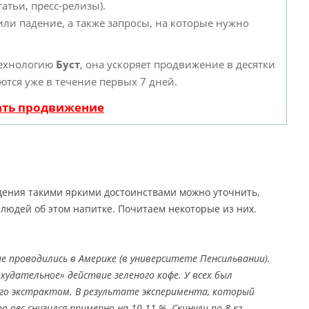
атьи, пресс-релизы).
или падение, а также запросы, на которые нужно
технологию
Буст
, она ускоряет продвижение в десятки
ются уже в течение первых 7 дней.
ать продвижение
дения такими яркими достоинствами можно уточнить,
людей об этом напитке. Почитаем некоторые из них.
е проводились в Америке (в университете Пенсильвании).
удательное» действие зеленого кофе. У всех был
 его экстрактом. В результате эксперимента, который
ов вес снизился примерно на 10-11 %. Скинули по 8 кг.