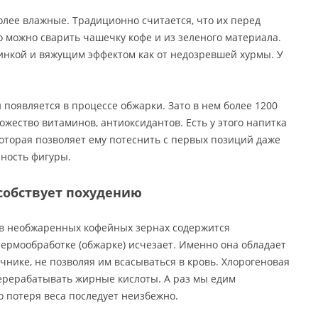
олее влажные. Традиционно считается, что их перед
 можно сварить чашечку кофе и из зеленого материала.
линкой и вяжущим эффектом как от недозревшей хурмы. У
 появляется в процессе обжарки. Зато в нем более 1200
жество витаминов, антиоксидантов. Есть у этого напитка
оторая позволяет ему потеснить с первых позиций даже
йность фигуры.
собствует похудению
о в необжаренных кофейных зернах содержится
термообработке (обжарке) исчезает. Именно она обладает
нике, не позволяя им всасываться в кровь. Хлорогеновая
ерерабатывать жирные кислоты. А раз мы едим
 потеря веса последует неизбежно.