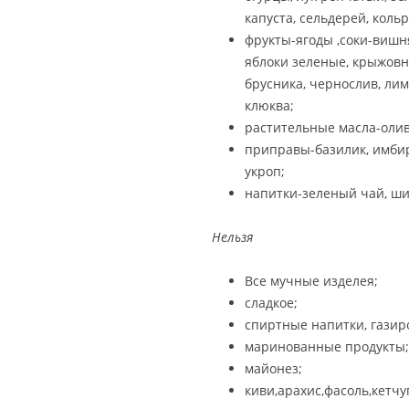
капуста, сельдерей, кольр
фрукты-ягоды ,соки-вишня
яблоки зеленые, крыжовн
брусника, чернослив, лим
клюква;
растительные масла-олив
приправы-базилик, имбирь,
укроп;
напитки-зеленый чай, ши
Нельзя
Все мучные изделея;
сладкое;
спиртные напитки, газир
маринованные продукты;
майонез;
киви,арахис,фасоль,кетчу