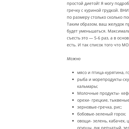
простой диетой! Я могу подроб
гречку с куриной грудкой. ВН
по размеру столько сколько п
Таким образом, ваш желудок п
будет уменьшаться. Максималь
съесть это — 5-6 раз, а в осно
есть. И так список того что М
Можно
мясо и птица-курятина, г
рыба и морепродукты-ску
кальмары;
Молочные продукты- кефи
орехи- грецкие, тыквеные
зерновые-гречка, рис;
бобовые-зеленый горох;
овощи- зелень, кабачек, 
огурцы, лук репчатый, зе