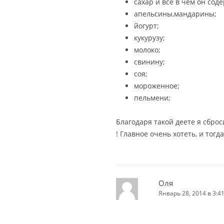
сахар и все в чем он сод
апельсины,мандарины;
йогурт;
кукурузу;
молоко;
свинину;
соя;
мороженное;
пельмени;
Благодаря такой деете я сброс
! Главное очень хотеть, и тогд
Оля
Январь 28, 2014 в 3:4