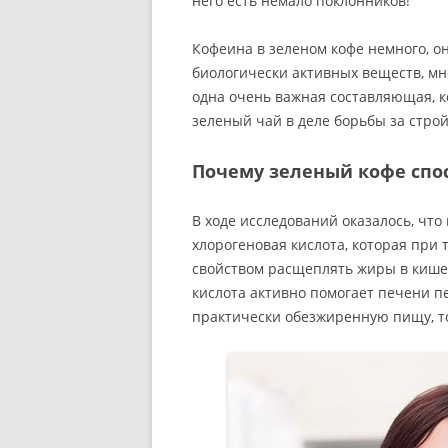
него есть немало поклонников!
Кофеина в зеленом кофе немного, он
биологически активных веществ, мно
одна очень важная составляющая, к
зеленый чай в деле борьбы за стро
Почему зеленый кофе спо
В ходе исследований оказалось, чт
хлорогеновая кислота, которая при 
свойством расщеплять жиры в кишеч
кислота активно помогает печени п
практически обезжиренную пищу, то