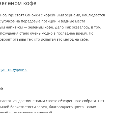
зеленом кофе
инов, где стоят баночки с кофейными зернами, наблюдается
 уголков на передовые позиции и видные места
м напитком — зеленым кофе. Дело, как оказалось, в том,
 похудения стало очень модно в последнее время. Но
говорят отзывы тех, кто испытал это метод на себе.
вует похудению
фе
вастаться достоинствами своего обжаренного собрата. Нет
мной бархатистости зерен, благородного цвета. Запах
пкий и не слишком приятный.