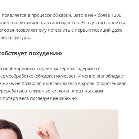
 появляется в процессе обжарки. Зато в нем более 1200
жество витаминов, антиоксидантов. Есть у этого напитка
оторая позволяет ему потеснить с первых позиций даже
йность фигуры.
собствует похудению
о в необжаренных кофейных зернах содержится
термообработке (обжарке) исчезает. Именно она обладает
нике, не позволяя им всасываться в кровь. Хлорогеновая
ерерабатывать жирные кислоты. А раз мы едим
 потеря веса последует неизбежно.