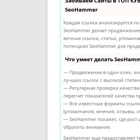
Забиваем Сайты В ТОП КУ
SeoHammer
Каждая ссылка анализируется по
SeoHammer делает продвижение 
вечные ссылки, статьи, упомина
потенциал SeoHammer для продв
Что умеет делать SeoHam
— Продвижение в один клик, ин
лучших ссылок с высокой степен
— Регулярная проверка качества
пересчет показателей качества п
— Все известные форматы ссыло
(упоминания, мнения, отзывы, ст
— SeoHammer покажет, где рост 
обратить внимание.
SeoHammer еще предоставляет 