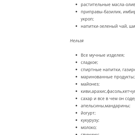
растительные масла-олив
приправы-базилик, имбирь,
укроп;
напитки-зеленый чай, ши
Нельзя
Все мучные изделея;
сладкое;
спиртные напитки, газир
маринованные продукты;
майонез;
киви,арахис,фасоль,кетчу
сахар и все в чем он сод
апельсины,мандарины;
йогурт;
кукурузу;
молоко;
свинину;