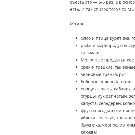
съесть это — 5-6 раз, а в осно
есть. И так список того что М
Можно
мясо и птица-курятина, г
рыба и морепродукты-ску
кальмары;
Молочные продукты- кефи
орехи- грецкие, тыквеные
зерновые-гречка, рис;
бобовые-зеленый горох;
овощи- зелень, кабачек, 
огурцы, лук репчатый, зе
капуста, сельдерей, кольр
фрукты-ягоды ,соки-вишня
яблоки зеленые, крыжовн
брусника, чернослив, лим
клюква;