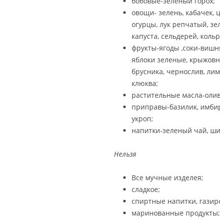
бобовые-зеленый горох;
овощи- зелень, кабачек, 
огурцы, лук репчатый, зе
капуста, сельдерей, кольр
фрукты-ягоды ,соки-вишня
яблоки зеленые, крыжовн
брусника, чернослив, лим
клюква;
растительные масла-олив
приправы-базилик, имбирь,
укроп;
напитки-зеленый чай, ши
Нельзя
Все мучные изделея;
сладкое;
спиртные напитки, газир
маринованные продукты;