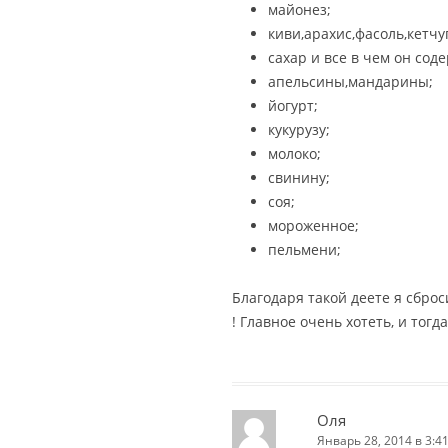
майонез;
киви,арахис,фасоль,кетчу
сахар и все в чем он сод
апельсины,мандарины;
йогурт;
кукурузу;
молоко;
свинину;
соя;
мороженное;
пельмени;
Благодаря такой деете я сброс
! Главное очень хотеть, и тогд
Оля
Январь 28, 2014 в 3:4