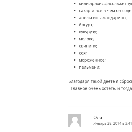
киви,арахис,фасоль,кетчу
сахар и все в чем он сод
апельсины,мандарины;
йогурт;
кукурузу;
молоко;
свинину;
соя;
мороженное;
пельмени;
Благодаря такой деете я сброс
! Главное очень хотеть, и тогд
Оля
Январь 28, 2014 в 3:4