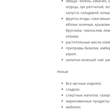
овощи- зелень, кабачек, 
огурцы, лук репчатый, зе
капуста, сельдерей, кольр
фрукты-ягоды ,соки-вишня
яблоки зеленые, крыжовн
брусника, чернослив, лим
клюква;
растительные масла-олив
приправы-базилик, имбирь,
укроп;
напитки-зеленый чай, ши
Нельзя
Все мучные изделея;
сладкое;
спиртные напитки, газир
маринованные продукты;
майонез;