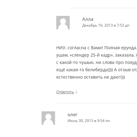
Алла
Декабрь 16, 2013 в 7:53 дп
НИУ, согласна с Вами! Полная ерунда.
ушам, «слендер 25-й кадр», заказала,
с какой-то чушью, ни слова про поху
ещё какая-то белиберда)))) А отзыв 
естественно оставить не дают)))
↓
Ответить
олег
Июль 30, 2013 в 9:54 пп