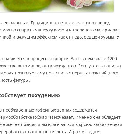
олее влажные. Традиционно считается, что их перед
 можно сварить чашечку кофе и из зеленого материала.
линкой и вяжущим эффектом как от недозревшей хурмы. У
 появляется в процессе обжарки. Зато в нем более 1200
жество витаминов, антиоксидантов. Есть у этого напитка
оторая позволяет ему потеснить с первых позиций даже
йность фигуры.
собствует похудению
о в необжаренных кофейных зернах содержится
термообработке (обжарке) исчезает. Именно она обладает
нике, не позволяя им всасываться в кровь. Хлорогеновая
ерерабатывать жирные кислоты. А раз мы едим