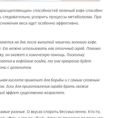
рорасщепляющих» способностей зеленый кофе способен
а, следовательно, ускорить процессы метаболизма. При
снижения веса идет особенно эффективно.
анется на дне после выпитой чашечки зеленого кофе,
у. Его можно использовать как отличный скраб. Помимо
жу, он окажет и химическую помощь. Поскольку
тается в кофейном осадке, то она прекрасно будет
оны с целюлитом.
ьная кислота применит для борьбы и с самым сложным
м. Если для приготовления скраба брать свежие
ый эффект существенно возрастет.
амые разные. О вкусах спорить бессмысленно. Кто-то,
: «Фу!», а кто-то: «Вау!». Кому-то придется по вкусу его