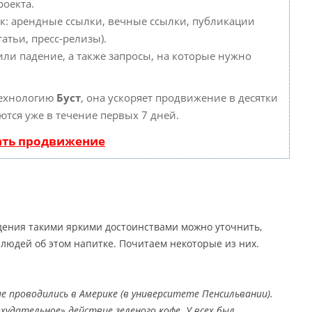
роекта.
к: арендные ссылки, вечные ссылки, публикации
атьи, пресс-релизы).
или падение, а также запросы, на которые нужно
технологию
Буст
, она ускоряет продвижение в десятки
ются уже в течение первых 7 дней.
ать продвижение
дения такими яркими достоинствами можно уточнить,
людей об этом напитке. Почитаем некоторые из них.
е проводились в Америке (в университете Пенсильвании).
удательное» действие зеленого кофе. У всех был