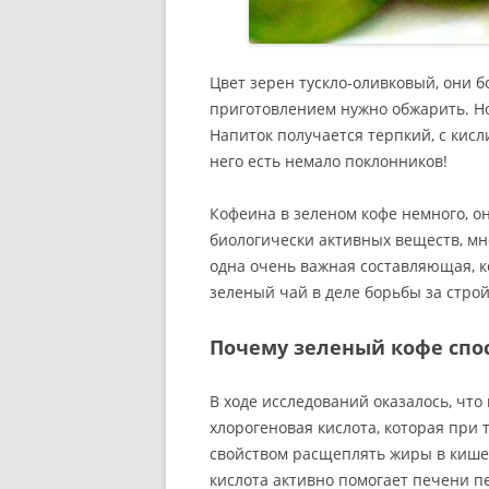
Цвет зерен тускло-оливковый, они б
приготовлением нужно обжарить. Но
Напиток получается терпкий, с кис
него есть немало поклонников!
Кофеина в зеленом кофе немного, он
биологически активных веществ, мно
одна очень важная составляющая, к
зеленый чай в деле борьбы за стро
Почему зеленый кофе спо
В ходе исследований оказалось, чт
хлорогеновая кислота, которая при 
свойством расщеплять жиры в кишеч
кислота активно помогает печени п