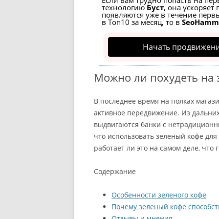
Если вам трудно попасть на пер
технологию
Буст
, она ускоряет
появляются уже в течение первы
в Топ10 за месяц, то в
SeoHamm
Начать продвижени
Можно ли похудеть на 
В последнее время на полках магаз
активное передвижение. Из дальних
выдвигаются банки с нетрадиционны
что использовать зеленый кофе для
работает ли это на самом деле, что 
Содержание
Особенности зеленого кофе
Почему зеленый кофе способст
Отзывы и мнения