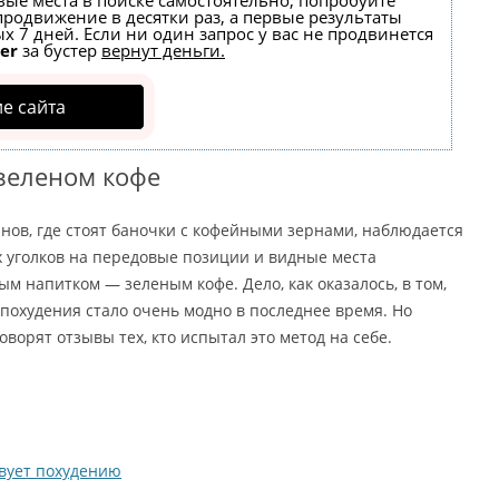
вые места в поиске самостоятельно, попробуйте
 продвижение в десятки раз, а первые результаты
х 7 дней. Если ни один запрос у вас не продвинется
er
за бустер
вернут деньги.
е сайта
зеленом кофе
инов, где стоят баночки с кофейными зернами, наблюдается
 уголков на передовые позиции и видные места
м напитком — зеленым кофе. Дело, как оказалось, в том,
 похудения стало очень модно в последнее время. Но
говорят отзывы тех, кто испытал это метод на себе.
вует похудению