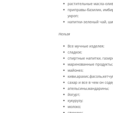
растительные масла-олив
приправы-базилик, имбирь,
укроп;
напитки-зеленый чай, ши
Нельзя
Все мучные изделея;
сладкое;
спиртные напитки, газир
маринованные продукты;
майонез;
киви,арахис,фасоль,кетчу
сахар и все в чем он сод
апельсины,мандарины;
йогурт;
кукурузу;
молоко;
свинину;