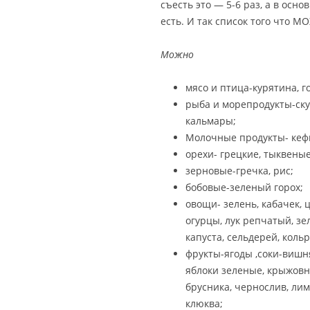
съесть это — 5-6 раз, а в осно
есть. И так список того что М
Можно
мясо и птица-курятина, г
рыба и морепродукты-ску
кальмары;
Молочные продукты- кефи
орехи- грецкие, тыквеные
зерновые-гречка, рис;
бобовые-зеленый горох;
овощи- зелень, кабачек, 
огурцы, лук репчатый, зе
капуста, сельдерей, кольр
фрукты-ягоды ,соки-вишня
яблоки зеленые, крыжовн
брусника, чернослив, лим
клюква;