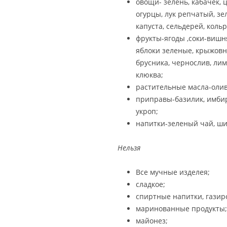
овощи- зелень, кабачек, 
огурцы, лук репчатый, зе
капуста, сельдерей, кольр
фрукты-ягоды ,соки-вишня
яблоки зеленые, крыжовн
брусника, чернослив, лим
клюква;
растительные масла-олив
приправы-базилик, имбирь,
укроп;
напитки-зеленый чай, ши
Нельзя
Все мучные изделея;
сладкое;
спиртные напитки, газир
маринованные продукты;
майонез;