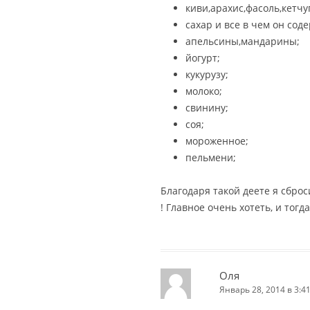
киви,арахис,фасоль,кетчу
сахар и все в чем он сод
апельсины,мандарины;
йогурт;
кукурузу;
молоко;
свинину;
соя;
мороженное;
пельмени;
Благодаря такой деете я сброс
! Главное очень хотеть, и тогд
Оля
Январь 28, 2014 в 3:4