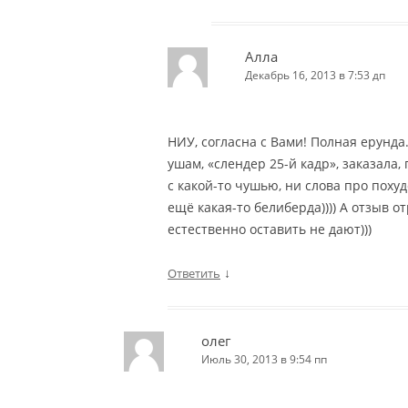
Алла
Декабрь 16, 2013 в 7:53 дп
НИУ, согласна с Вами! Полная ерунда.
ушам, «слендер 25-й кадр», заказала,
с какой-то чушью, ни слова про поху
ещё какая-то белиберда)))) А отзыв 
естественно оставить не дают)))
↓
Ответить
олег
Июль 30, 2013 в 9:54 пп