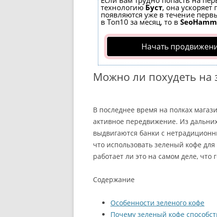
Если вам трудно попасть на пер
технологию
Буст
, она ускоряет
появляются уже в течение первы
в Топ10 за месяц, то в
SeoHamm
Начать продвижени
Можно ли похудеть на 
В последнее время на полках магаз
активное передвижение. Из дальних
выдвигаются банки с нетрадиционны
что использовать зеленый кофе для
работает ли это на самом деле, что 
Содержание
Особенности зеленого кофе
Почему зеленый кофе способст