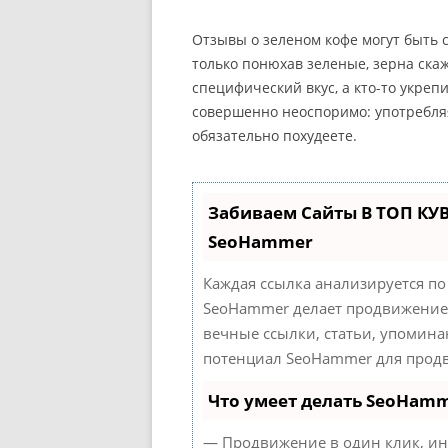
Отзывы о зеленом кофе могут быть с
только понюхав зеленые, зерна скажет
специфический вкус, а кто-то укре
совершенно неоспоримо: употребляя
обязательно похудеете.
Забиваем Сайты В ТОП КУ
SeoHammer
Каждая ссылка анализируется по
SeoHammer делает продвижение 
вечные ссылки, статьи, упомина
потенциал SeoHammer для продв
Что умеет делать SeoHam
— Продвижение в один клик, ин