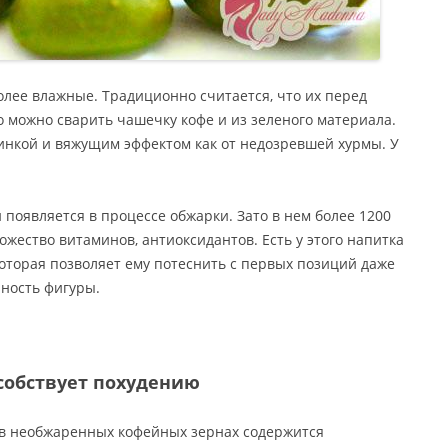
олее влажные. Традиционно считается, что их перед
 можно сварить чашечку кофе и из зеленого материала.
линкой и вяжущим эффектом как от недозревшей хурмы. У
 появляется в процессе обжарки. Зато в нем более 1200
жество витаминов, антиоксидантов. Есть у этого напитка
оторая позволяет ему потеснить с первых позиций даже
йность фигуры.
собствует похудению
о в необжаренных кофейных зернах содержится