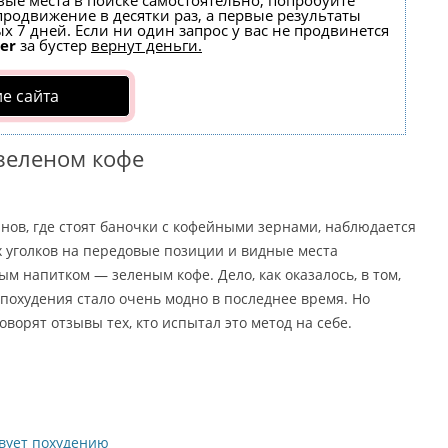
вые места в поиске самостоятельно, попробуйте
 продвижение в десятки раз, а первые результаты
х 7 дней. Если ни один запрос у вас не продвинется
er
за бустер
вернут деньги.
е сайта
зеленом кофе
инов, где стоят баночки с кофейными зернами, наблюдается
 уголков на передовые позиции и видные места
м напитком — зеленым кофе. Дело, как оказалось, в том,
 похудения стало очень модно в последнее время. Но
говорят отзывы тех, кто испытал это метод на себе.
вует похудению