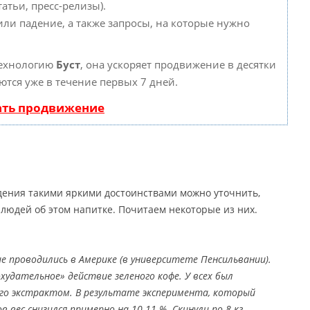
атьи, пресс-релизы).
или падение, а также запросы, на которые нужно
технологию
Буст
, она ускоряет продвижение в десятки
ются уже в течение первых 7 дней.
ать продвижение
дения такими яркими достоинствами можно уточнить,
людей об этом напитке. Почитаем некоторые из них.
е проводились в Америке (в университете Пенсильвании).
удательное» действие зеленого кофе. У всех был
 его экстрактом. В результате эксперимента, который
ов вес снизился примерно на 10-11 %. Скинули по 8 кг.