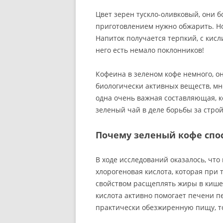
Цвет зерен тускло-оливковый, они б
приготовлением нужно обжарить. Но
Напиток получается терпкий, с кис
него есть немало поклонников!
Кофеина в зеленом кофе немного, он
биологически активных веществ, мно
одна очень важная составляющая, к
зеленый чай в деле борьбы за стро
Почему зеленый кофе спо
В ходе исследований оказалось, чт
хлорогеновая кислота, которая при 
свойством расщеплять жиры в кишеч
кислота активно помогает печени п
практически обезжиренную пищу, то