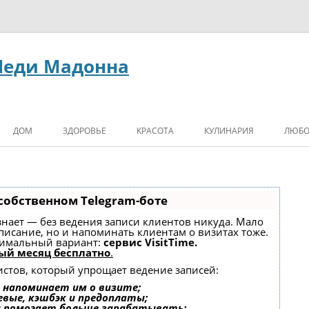
Леди Мадонна
ДОМ
ЗДОРОВЬЕ
КРАСОТА
КУЛИНАРИЯ
ЛЮБО
собственном Telegram-боте
, знает — без ведения записи клиентов никуда. Мало
списание, но и напоминать клиентам о визитах тоже.
имальный вариант:
сервис VisitTime.
ый месяц бесплатно
.
истов, который упрощает ведение записей:
 напоминает им о визите;
евые, кэшбэк и предоплаты;
и помогает больше зарабатывать;