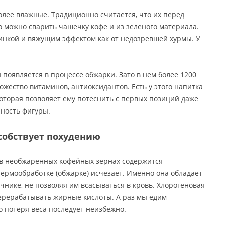
олее влажные. Традиционно считается, что их перед
 можно сварить чашечку кофе и из зеленого материала.
линкой и вяжущим эффектом как от недозревшей хурмы. У
 появляется в процессе обжарки. Зато в нем более 1200
жество витаминов, антиоксидантов. Есть у этого напитка
оторая позволяет ему потеснить с первых позиций даже
йность фигуры.
собствует похудению
о в необжаренных кофейных зернах содержится
термообработке (обжарке) исчезает. Именно она обладает
нике, не позволяя им всасываться в кровь. Хлорогеновая
ерерабатывать жирные кислоты. А раз мы едим
 потеря веса последует неизбежно.