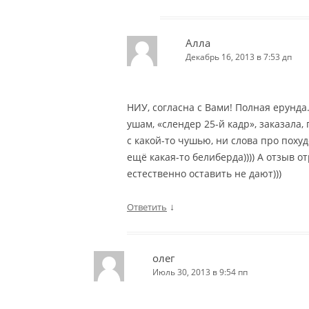
Алла
Декабрь 16, 2013 в 7:53 дп
НИУ, согласна с Вами! Полная ерунда.
ушам, «слендер 25-й кадр», заказала,
с какой-то чушью, ни слова про поху
ещё какая-то белиберда)))) А отзыв 
естественно оставить не дают)))
↓
Ответить
олег
Июль 30, 2013 в 9:54 пп