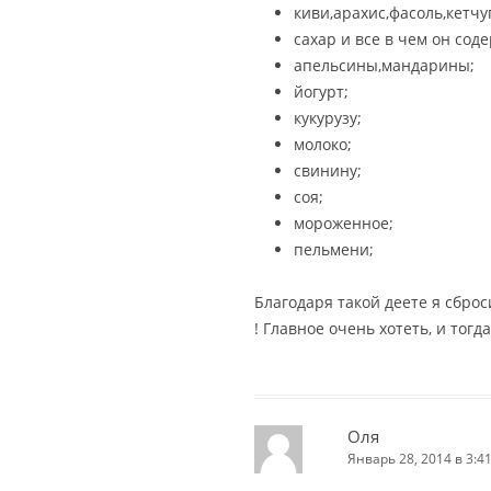
киви,арахис,фасоль,кетчу
сахар и все в чем он сод
апельсины,мандарины;
йогурт;
кукурузу;
молоко;
свинину;
соя;
мороженное;
пельмени;
Благодаря такой деете я сброс
! Главное очень хотеть, и тогд
Оля
Январь 28, 2014 в 3:4