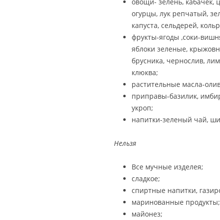
овощи- зелень, кабачек, 
огурцы, лук репчатый, зе
капуста, сельдерей, кольр
фрукты-ягоды ,соки-вишня
яблоки зеленые, крыжовн
брусника, чернослив, лим
клюква;
растительные масла-олив
приправы-базилик, имбирь,
укроп;
напитки-зеленый чай, ши
Нельзя
Все мучные изделея;
сладкое;
спиртные напитки, газир
маринованные продукты;
майонез;