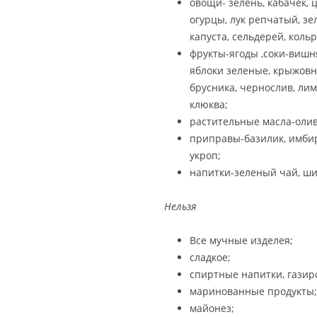
овощи- зелень, кабачек, 
огурцы, лук репчатый, зе
капуста, сельдерей, кольр
фрукты-ягоды ,соки-вишня
яблоки зеленые, крыжовн
брусника, чернослив, лим
клюква;
растительные масла-олив
приправы-базилик, имбирь,
укроп;
напитки-зеленый чай, ши
Нельзя
Все мучные изделея;
сладкое;
спиртные напитки, газир
маринованные продукты;
майонез;