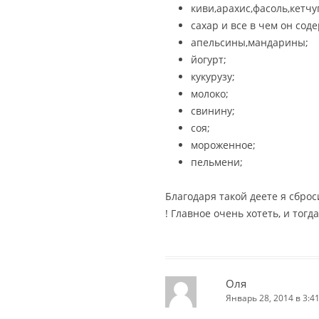
киви,арахис,фасоль,кетчу
сахар и все в чем он сод
апельсины,мандарины;
йогурт;
кукурузу;
молоко;
свинину;
соя;
мороженное;
пельмени;
Благодаря такой деете я сброс
! Главное очень хотеть, и тогд
Оля
Январь 28, 2014 в 3:4