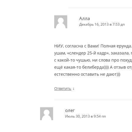
Алла
Декабрь 16, 2013 в 7:53 дп
НИУ, согласна с Вами! Полная ерунда.
ушам, «слендер 25-й кадр», заказала,
с какой-то чушью, ни слова про поху
ещё какая-то белиберда)))) А отзыв 
естественно оставить не дают)))
↓
Ответить
олег
Июль 30, 2013 в 9:54 пп