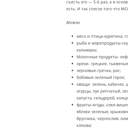
съесть это — 5-6 раз, а в осно
есть. И так список того что М
Можно
мясо и птица-курятина, г
рыба и морепродукты-ску
кальмары;
Молочные продукты- кефи
орехи- грецкие, тыквеные
зерновые-гречка, рис;
бобовые-зеленый горох;
овощи- зелень, кабачек, 
огурцы, лук репчатый, зе
капуста, сельдерей, кольр
фрукты-ягоды ,соки-вишня
яблоки зеленые, крыжовн
брусника, чернослив, лим
клюква;