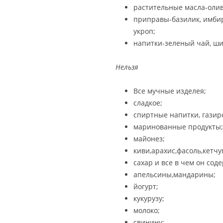
растительные масла-олив
приправы-базилик, имбирь,
укроп;
напитки-зеленый чай, ши
Нельзя
Все мучные изделея;
сладкое;
спиртные напитки, газир
маринованные продукты;
майонез;
киви,арахис,фасоль,кетчу
сахар и все в чем он сод
апельсины,мандарины;
йогурт;
кукурузу;
молоко;
свинину;