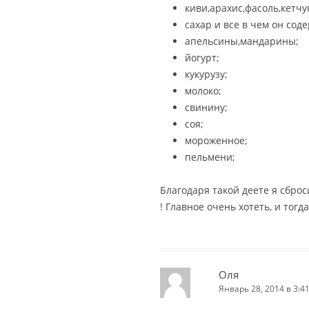
киви,арахис,фасоль,кетчу
сахар и все в чем он сод
апельсины,мандарины;
йогурт;
кукурузу;
молоко;
свинину;
соя;
мороженное;
пельмени;
Благодаря такой деете я сброс
! Главное очень хотеть, и тогд
Оля
Январь 28, 2014 в 3:4