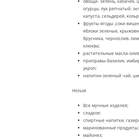
овощи- зелень, кабачек, 
огурцы, лук репчатый, зе
капуста, сельдерей, кольр
фрукты-ягоды ,соки-вишня
яблоки зеленые, крыжовн
брусника, чернослив, лим
клюква;
растительные масла-олив
приправы-базилик, имбирь,
укроп;
напитки-зеленый чай, ши
Нельзя
Все мучные изделея;
сладкое;
спиртные напитки, газир
маринованные продукты;
майонез;