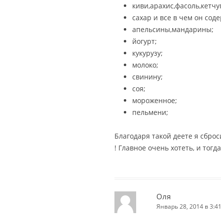
киви,арахис,фасоль,кетчу
сахар и все в чем он сод
апельсины,мандарины;
йогурт;
кукурузу;
молоко;
свинину;
соя;
мороженное;
пельмени;
Благодаря такой деете я сброс
! Главное очень хотеть, и тогд
Оля
Январь 28, 2014 в 3:4