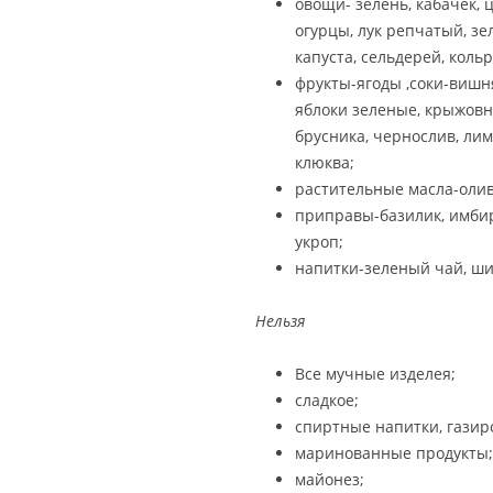
овощи- зелень, кабачек, 
огурцы, лук репчатый, зе
капуста, сельдерей, кольр
фрукты-ягоды ,соки-вишня
яблоки зеленые, крыжовн
брусника, чернослив, лим
клюква;
растительные масла-олив
приправы-базилик, имбирь,
укроп;
напитки-зеленый чай, ши
Нельзя
Все мучные изделея;
сладкое;
спиртные напитки, газир
маринованные продукты;
майонез;