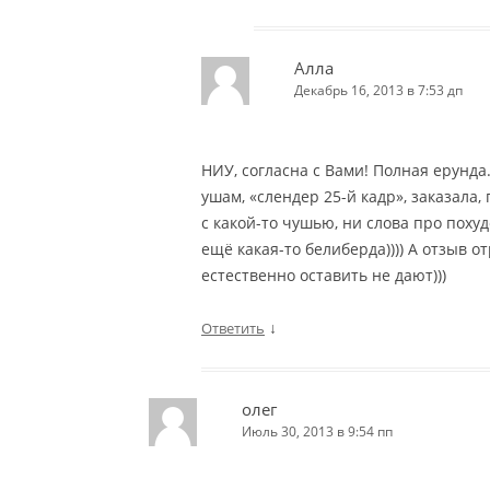
Алла
Декабрь 16, 2013 в 7:53 дп
НИУ, согласна с Вами! Полная ерунда.
ушам, «слендер 25-й кадр», заказала,
с какой-то чушью, ни слова про поху
ещё какая-то белиберда)))) А отзыв 
естественно оставить не дают)))
↓
Ответить
олег
Июль 30, 2013 в 9:54 пп