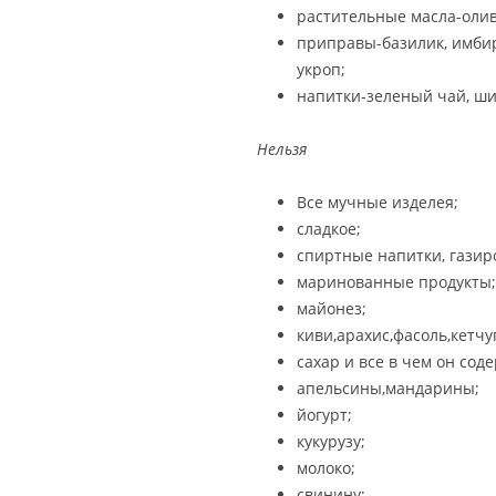
растительные масла-олив
приправы-базилик, имбирь,
укроп;
напитки-зеленый чай, ши
Нельзя
Все мучные изделея;
сладкое;
спиртные напитки, газир
маринованные продукты;
майонез;
киви,арахис,фасоль,кетчу
сахар и все в чем он сод
апельсины,мандарины;
йогурт;
кукурузу;
молоко;
свинину;