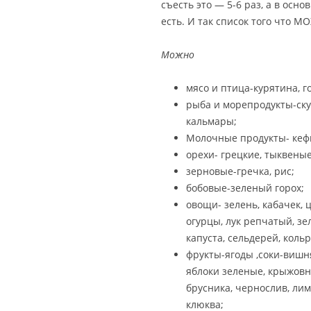
съесть это — 5-6 раз, а в осно
есть. И так список того что М
Можно
мясо и птица-курятина, г
рыба и морепродукты-ску
кальмары;
Молочные продукты- кефи
орехи- грецкие, тыквеные
зерновые-гречка, рис;
бобовые-зеленый горох;
овощи- зелень, кабачек, 
огурцы, лук репчатый, зе
капуста, сельдерей, кольр
фрукты-ягоды ,соки-вишня
яблоки зеленые, крыжовн
брусника, чернослив, лим
клюква;