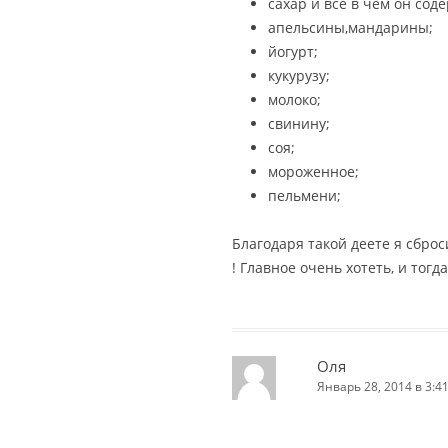
сахар и все в чем он сод
апельсины,мандарины;
йогурт;
кукурузу;
молоко;
свинину;
соя;
мороженное;
пельмени;
Благодаря такой деете я сброс
! Главное очень хотеть, и тогд
Оля
Январь 28, 2014 в 3:4