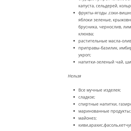
капуста, сельдерей, кольр
фрукты-ягоды ,соки-вишня
яблоки зеленые, крыжовн
брусника, чернослив, лим
клюква;
растительные масла-олив
приправы-базилик, имбирь,
укроп;
напитки-зеленый чай, ши
Нельзя
Все мучные изделея;
сладкое;
спиртные напитки, газир
маринованные продукты;
майонез;
киви,арахис,фасоль,кетчу