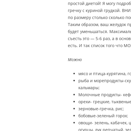
простой диетой! Я могу подроб
гречку с куриной грудкой. ВН
по размеру столько сколько п
Таким образом, ваш желудок п
будет уменьшаться. Максималь
съесть это — 5-6 раз, а в осно
есть. И так список того что М
Можно
мясо и птица-курятина, г
рыба и морепродукты-ску
кальмары;
Молочные продукты- кефи
орехи- грецкие, тыквеные
зерновые-гречка, рис;
бобовые-зеленый горох;
овощи- зелень, кабачек, 
огурцы, лук репчатый, зе