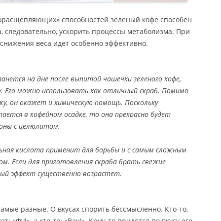
рорасщепляющих» способностей зеленый кофе способен
а, следовательно, ускорить процессы метаболизма. При
снижения веса идет особенно эффективно.
анется на дне после выпитой чашечки зеленого кофе,
у. Его можно использовать как отличный скраб. Помимо
жу, он окажет и химическую помощь. Поскольку
тается в кофейном осадке, то она прекрасно будет
оны с целюлитом.
ьная кислота применит для борьбы и с самым сложным
м. Если для приготовления скраба брать свежие
ый эффект существенно возрастет.
амые разные. О вкусах спорить бессмысленно. Кто-то,
: «Фу!», а кто-то: «Вау!». Кому-то придется по вкусу его