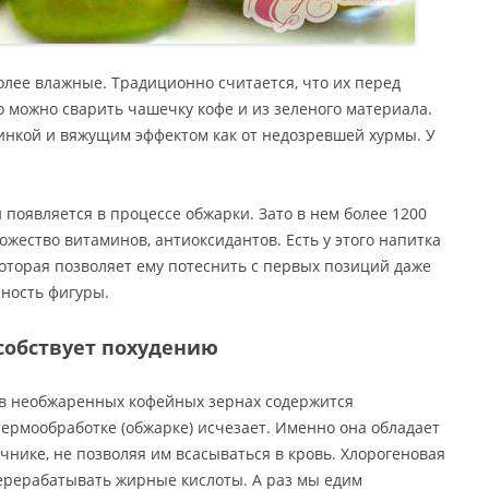
олее влажные. Традиционно считается, что их перед
 можно сварить чашечку кофе и из зеленого материала.
линкой и вяжущим эффектом как от недозревшей хурмы. У
 появляется в процессе обжарки. Зато в нем более 1200
жество витаминов, антиоксидантов. Есть у этого напитка
оторая позволяет ему потеснить с первых позиций даже
йность фигуры.
собствует похудению
о в необжаренных кофейных зернах содержится
термообработке (обжарке) исчезает. Именно она обладает
нике, не позволяя им всасываться в кровь. Хлорогеновая
ерерабатывать жирные кислоты. А раз мы едим