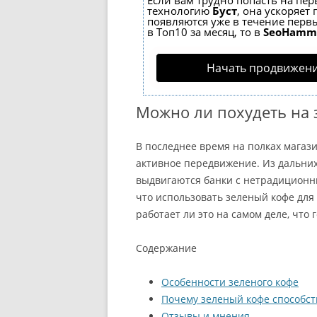
Если вам трудно попасть на пер
технологию
Буст
, она ускоряет
появляются уже в течение первы
в Топ10 за месяц, то в
SeoHamm
Начать продвижени
Можно ли похудеть на 
В последнее время на полках магаз
активное передвижение. Из дальних
выдвигаются банки с нетрадиционны
что использовать зеленый кофе для
работает ли это на самом деле, что 
Содержание
Особенности зеленого кофе
Почему зеленый кофе способст
Отзывы и мнения