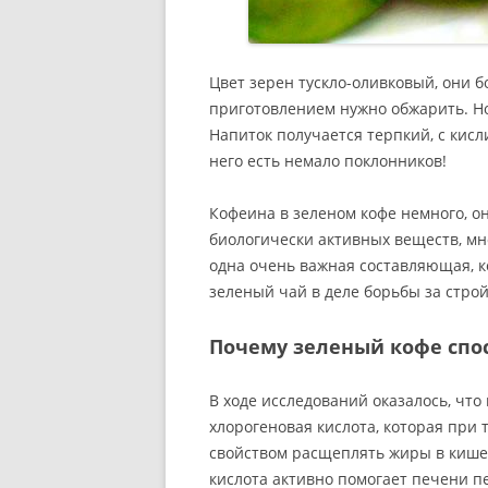
Цвет зерен тускло-оливковый, они б
приготовлением нужно обжарить. Но
Напиток получается терпкий, с кис
него есть немало поклонников!
Кофеина в зеленом кофе немного, он
биологически активных веществ, мно
одна очень важная составляющая, к
зеленый чай в деле борьбы за стро
Почему зеленый кофе спо
В ходе исследований оказалось, чт
хлорогеновая кислота, которая при 
свойством расщеплять жиры в кишеч
кислота активно помогает печени п