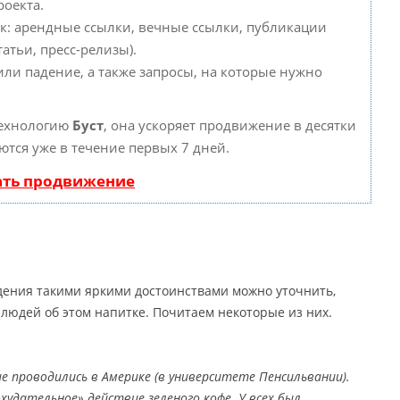
роекта.
к: арендные ссылки, вечные ссылки, публикации
атьи, пресс-релизы).
или падение, а также запросы, на которые нужно
технологию
Буст
, она ускоряет продвижение в десятки
ются уже в течение первых 7 дней.
ать продвижение
дения такими яркими достоинствами можно уточнить,
людей об этом напитке. Почитаем некоторые из них.
е проводились в Америке (в университете Пенсильвании).
удательное» действие зеленого кофе. У всех был