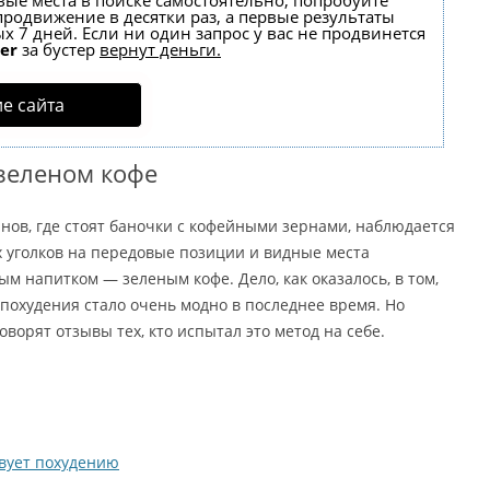
вые места в поиске самостоятельно, попробуйте
 продвижение в десятки раз, а первые результаты
х 7 дней. Если ни один запрос у вас не продвинется
er
за бустер
вернут деньги.
е сайта
зеленом кофе
инов, где стоят баночки с кофейными зернами, наблюдается
 уголков на передовые позиции и видные места
м напитком — зеленым кофе. Дело, как оказалось, в том,
 похудения стало очень модно в последнее время. Но
говорят отзывы тех, кто испытал это метод на себе.
вует похудению