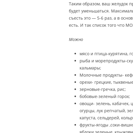
Таким образом, ваш желудок п
будет уменьшаться. Максималь
съесть это — 5-6 раз, а в осно
есть. И так список того что М
Можно
мясо и птица-курятина, г
рыба и морепродукты-ску
кальмары;
Молочные продукты- кефи
орехи- грецкие, тыквеные
зерновые-гречка, рис;
бобовые-зеленый горох;
овощи- зелень, кабачек, 
огурцы, лук репчатый, зе
капуста, сельдерей, кольр
фрукты-ягоды ,соки-вишня
яблоки зеленые, крыжовн