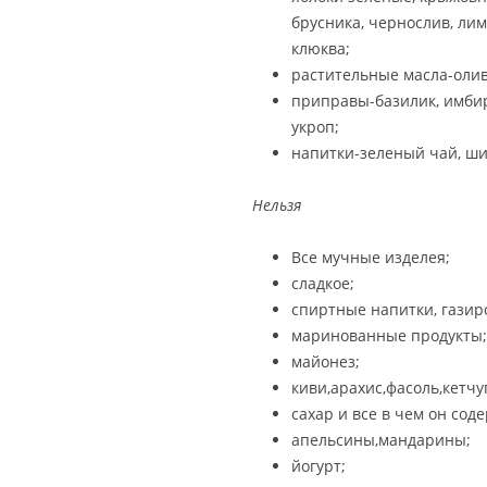
брусника, чернослив, лим
клюква;
растительные масла-олив
приправы-базилик, имбирь,
укроп;
напитки-зеленый чай, ши
Нельзя
Все мучные изделея;
сладкое;
спиртные напитки, газир
маринованные продукты;
майонез;
киви,арахис,фасоль,кетчу
сахар и все в чем он сод
апельсины,мандарины;
йогурт;