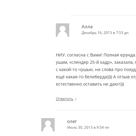
Алла
Декабрь 16, 2013 в 7:53 дп
НИУ, согласна с Вами! Полная ерунда.
ушам, «слендер 25-й кадр», заказала,
с какой-то чушью, ни слова про поху
ещё какая-то белиберда)))) А отзыв 
естественно оставить не дают)))
↓
Ответить
олег
Июль 30, 2013 в 9:54 пп