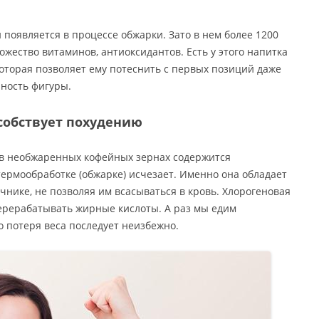
 появляется в процессе обжарки. Зато в нем более 1200
жество витаминов, антиоксидантов. Есть у этого напитка
оторая позволяет ему потеснить с первых позиций даже
йность фигуры.
собствует похудению
о в необжаренных кофейных зернах содержится
термообработке (обжарке) исчезает. Именно она обладает
нике, не позволяя им всасываться в кровь. Хлорогеновая
ерерабатывать жирные кислоты. А раз мы едим
 потеря веса последует неизбежно.