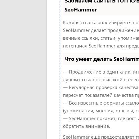
Забиваем Сайты В ТОП КУ
SeoHammer
Каждая ссылка анализируется по
SeoHammer делает продвижение 
вечные ссылки, статьи, упомина
потенциал SeoHammer для продв
Что умеет делать SeoHam
— Продвижение в один клик, ин
лучших ссылок с высокой степен
— Регулярная проверка качества
пересчет показателей качества п
— Все известные форматы ссыло
(упоминания, мнения, отзывы, ст
— SeoHammer покажет, где рост 
обратить внимание.
SeoHammer еще предоставляет 