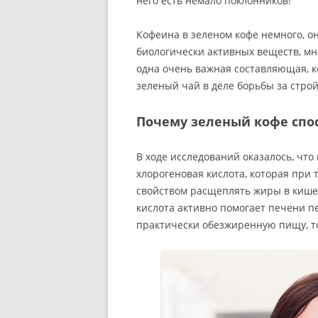
него есть немало поклонников!
Кофеина в зеленом кофе немного, он
биологически активных веществ, мно
одна очень важная составляющая, к
зеленый чай в деле борьбы за стро
Почему зеленый кофе спо
В ходе исследований оказалось, чт
хлорогеновая кислота, которая при 
свойством расщеплять жиры в кишеч
кислота активно помогает печени п
практически обезжиренную пищу, то