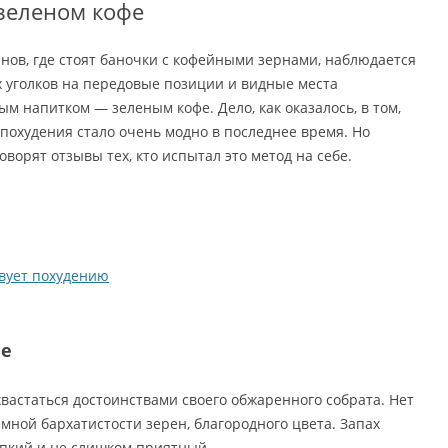
зеленом кофе
инов, где стоят баночки с кофейными зернами, наблюдается
 уголков на передовые позиции и видные места
м напитком — зеленым кофе. Дело, как оказалось, в том,
 похудения стало очень модно в последнее время. Но
говорят отзывы тех, кто испытал это метод на себе.
вует похудению
фе
вастаться достоинствами своего обжаренного собрата. Нет
мной бархатистости зерен, благородного цвета. Запах
пкий и не слишком приятный.