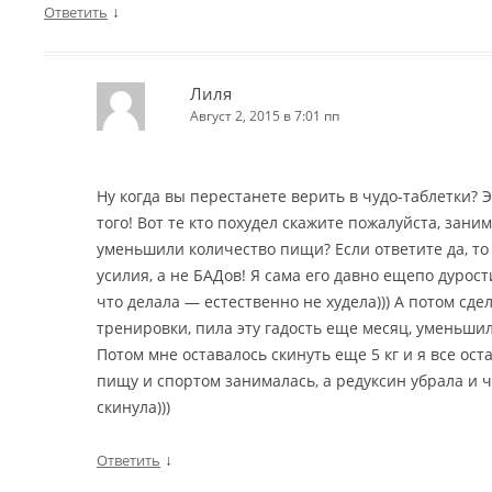
↓
Ответить
Лиля
Август 2, 2015 в 7:01 пп
Ну когда вы перестанете верить в чудо-таблетки? 
того! Вот те кто похудел скажите пожалуйста, зани
уменьшили количество пищи? Если ответите да, то
усилия, а не БАДов! Я сама его давно ещепо дурос
что делала — естественно не худела))) А потом сде
тренировки, пила эту гадость еще месяц, уменьши
Потом мне оставалось скинуть еще 5 кг и я все ос
пищу и спортом занималась, а редуксин убрала и ч
скинула)))
↓
Ответить