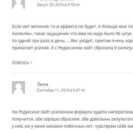
Август 20, 2014 в 3:18 пп
Если нет желания, то и эффекта не будет. А больше мне п
пилюлек», такое ощущение что вам их надо было 96 штук о
по одной три раза в день……Вес уходит, притом очень хоро
прилагает усилия. Я с Редуксином лайт сбросила 9 килог
↓
Ответить
Зина
Сентябрь 11, 2014 в 6:47 пп
На Редуксине лайт усиленная формула худела наперегонки
получится, обе хорошо сбросили, обе довольны результат
у неё, ни у меня никаких побочных нет, чувствуем себя з