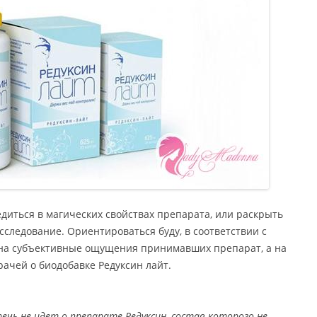
бедиться в магических свойствах препарата, или раскрыть
сследование. Ориентироваться буду, в соответствии с
 на субъективные ощущения принимавших препарат, а на
ачей о биодобавке Редуксин лайт.
ечь не идет о препарате Редуксин, состав которого не