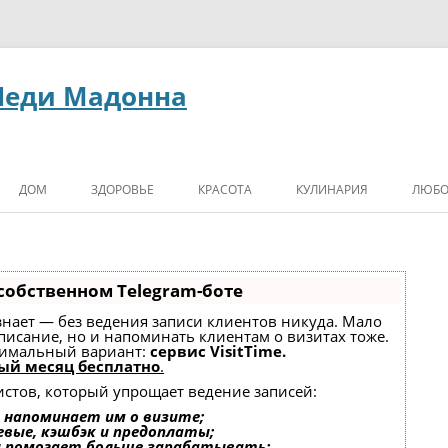
Леди Мадонна
ДОМ
ЗДОРОВЬЕ
КРАСОТА
КУЛИНАРИЯ
ЛЮБО
собственном Telegram-боте
, знает — без ведения записи клиентов никуда. Мало
списание, но и напоминать клиентам о визитах тоже.
имальный вариант:
сервис VisitTime.
ый месяц бесплатно
.
истов, который упрощает ведение записей:
 напоминает им о визите;
евые, кэшбэк и предоплаты;
и помогает больше зарабатывать;