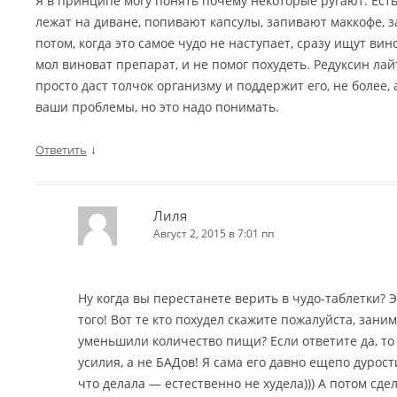
Я в принципе могу понять почему некоторые ругают. Ест
лежат на диване, попивают капсулы, запивают маккофе, з
потом, когда это самое чудо не наступает, сразу ищут вин
мол виноват препарат, и не помог похудеть. Редуксин лайт
просто даст толчок организму и поддержит его, не более,
ваши проблемы, но это надо понимать.
↓
Ответить
Лиля
Август 2, 2015 в 7:01 пп
Ну когда вы перестанете верить в чудо-таблетки? 
того! Вот те кто похудел скажите пожалуйста, зани
уменьшили количество пищи? Если ответите да, то
усилия, а не БАДов! Я сама его давно ещепо дурос
что делала — естественно не худела))) А потом сде