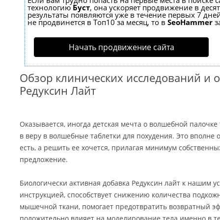
Если вам трудно попасть на первые места в поиске 
технологию
Буст
, она ускоряет продвижение в десят
результаты появляются уже в течение первых 7 дней
не продвинется в Топ10 за месяц, то в
SeoHammer
з
Начать продвижение сайта
Обзор клинических исследований и о
Редуксин Лайт
Оказывается, иногда детская мечта о волшебной палочке
в веру в волшебные таблетки для похудения. Это вполне 
есть, а решить ее хочется, прилагая минимум собственных
предложение.
Биологически активная добавка Редуксин лайт к нашим ус
инструкцией, способствует снижению количества подкож
мышечной ткани, помогает предотвратить возвратный эф
положительно влияет на моделирование тела именно в тех