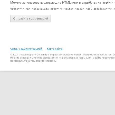
Можно использовать следующие
HTML
-теги и атрибуты:
<a href="" 
title=""> <b> <blockquote cite=""> <cite> <code> <del datetime=""> <
Связь с администрацией
Карта сайта
© 2023 - Любая перепечатка и прочее распространение материалов возможно только при 
мнение редакции может не совпадает с мнением автора. Информация на сайте предоставле
проконсультируйтесь с профессионалом.