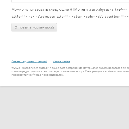
Можно использовать следующие
HTML
-теги и атрибуты:
<a href="" 
title=""> <b> <blockquote cite=""> <cite> <code> <del datetime=""> <
Связь с администрацией
Карта сайта
© 2023 - Любая перепечатка и прочее распространение материалов возможно только при 
мнение редакции может не совпадает с мнением автора. Информация на сайте предоставле
проконсультируйтесь с профессионалом.