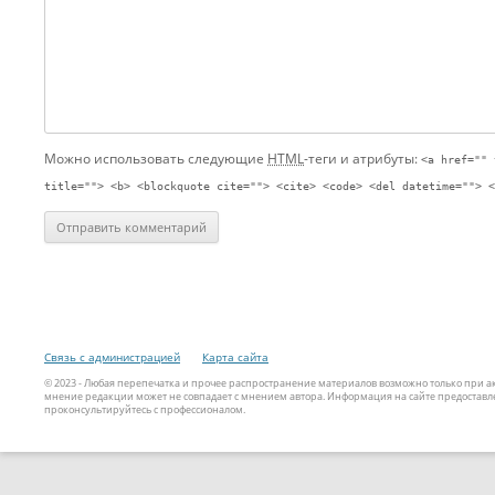
Можно использовать следующие
HTML
-теги и атрибуты:
<a href="" 
title=""> <b> <blockquote cite=""> <cite> <code> <del datetime=""> <
Связь с администрацией
Карта сайта
© 2023 - Любая перепечатка и прочее распространение материалов возможно только при 
мнение редакции может не совпадает с мнением автора. Информация на сайте предоставле
проконсультируйтесь с профессионалом.