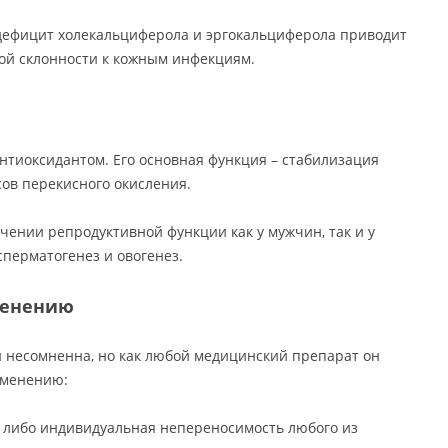
 дефицит холекальциферола и эргокальциферола приводит
ой склонности к кожным инфекциям.
нтиоксидантом. Его основная функция – стабилизация
ов перекисного окисления.
ечении репродуктивной функции как у мужчин, так и у
перматогенез и овогенез.
менению
 несомненна, но как любой медицинский препарат он
именению:
 либо индивидуальная непереносимость любого из