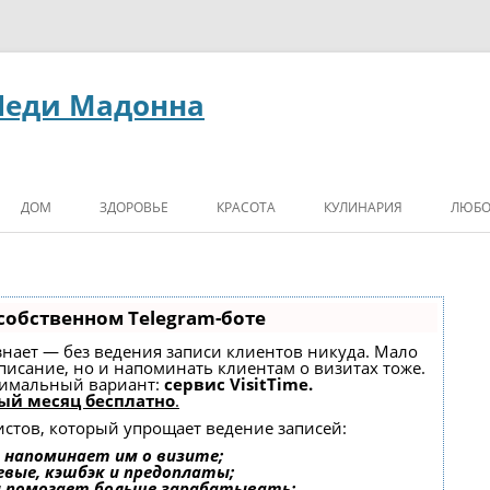
Леди Мадонна
ДОМ
ЗДОРОВЬЕ
КРАСОТА
КУЛИНАРИЯ
ЛЮБО
собственном Telegram-боте
, знает — без ведения записи клиентов никуда. Мало
списание, но и напоминать клиентам о визитах тоже.
имальный вариант:
сервис VisitTime.
ый месяц бесплатно
.
истов, который упрощает ведение записей:
 напоминает им о визите;
евые, кэшбэк и предоплаты;
и помогает больше зарабатывать;