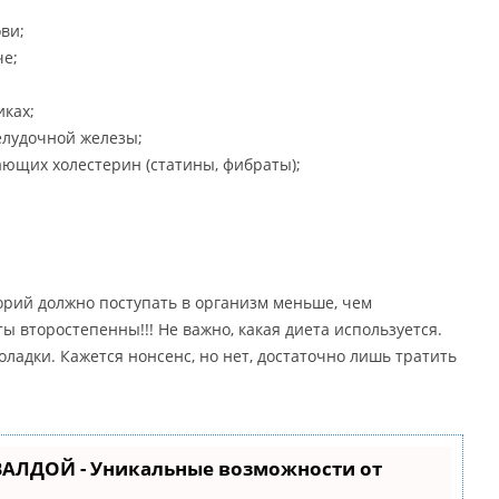
ви;
че;
иках;
елудочной железы;
ющих холестерин (статины, фибраты);
орий должно поступать в организм меньше, чем
ты второстепенны!!! Не важно, какая диета используется.
ладки. Кажется нонсенс, но нет, достаточно лишь тратить
ВАЛДОЙ - Уникальные возможности от