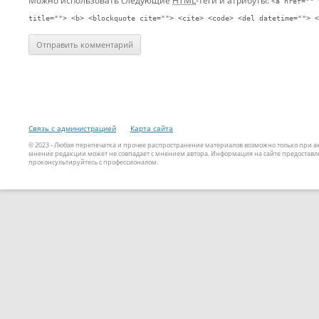
Можно использовать следующие
HTML
-теги и атрибуты:
<a href="" 
title=""> <b> <blockquote cite=""> <cite> <code> <del datetime=""> <
Связь с администрацией
Карта сайта
© 2023 - Любая перепечатка и прочее распространение материалов возможно только при 
мнение редакции может не совпадает с мнением автора. Информация на сайте предоставле
проконсультируйтесь с профессионалом.