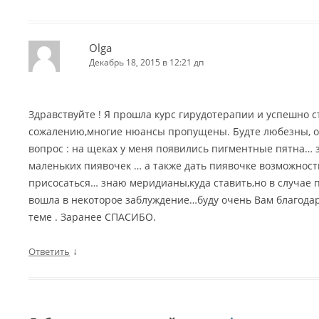
Olga
Декабрь 18, 2015 в 12:21 дп
Здравствуйте ! Я прошла курс гирудотерапии и успешно ст
сожалению,многие нюансы пропущены. Будте любезны, от
вопрос : на щеках у меня появились пигментные пятна… 
маленьких пиявочек … а также дать пиявочке возможность
присосаться… знаю меридианы,куда ставить,но в случае 
вошла в некоторое заблуждение…буду очень Вам благода
теме . Заранее СПАСИБО.
↓
Ответить