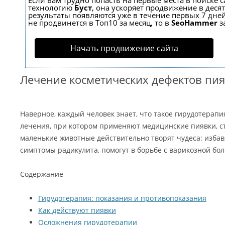
Если вам трудно попасть на первые места в поиске 
технологию
Буст
, она ускоряет продвижение в десят
результаты появляются уже в течение первых 7 дней
не продвинется в Топ10 за месяц, то в
SeoHammer
з
Начать продвижение сайта
Лечение косметических дефектов пи
Наверное, каждый человек знает, что такое гирудотерапи
лечения, при котором применяют медицинские пиявки, с
маленькие животные действительно творят чудеса: избавя
симптомы радикулита, помогут в борьбе с варикозной бо
Содержание
Гирудотерапия: показания и противопоказания
Как действуют пиявки
Осложнения гирудотерапии