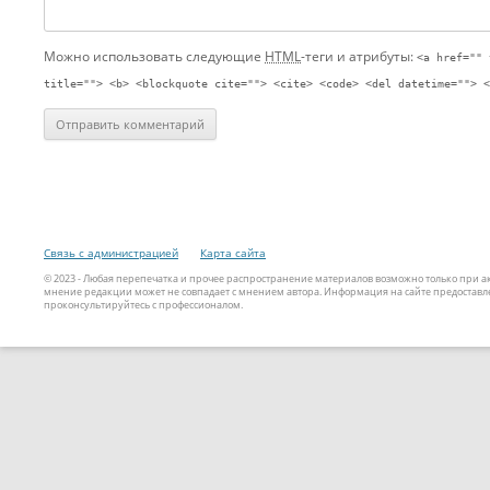
Можно использовать следующие
HTML
-теги и атрибуты:
<a href="" 
title=""> <b> <blockquote cite=""> <cite> <code> <del datetime=""> <
Связь с администрацией
Карта сайта
© 2023 - Любая перепечатка и прочее распространение материалов возможно только при 
мнение редакции может не совпадает с мнением автора. Информация на сайте предоставле
проконсультируйтесь с профессионалом.