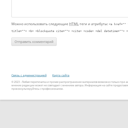
Можно использовать следующие
HTML
-теги и атрибуты:
<a href="" 
title=""> <b> <blockquote cite=""> <cite> <code> <del datetime=""> <
Связь с администрацией
Карта сайта
© 2023 - Любая перепечатка и прочее распространение материалов возможно только при 
мнение редакции может не совпадает с мнением автора. Информация на сайте предоставле
проконсультируйтесь с профессионалом.