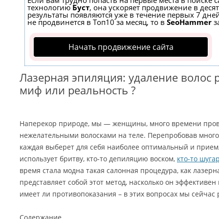
Если вам трудно попасть на первые места в поиске 
технологию
Буст
, она ускоряет продвижение в десят
результаты появляются уже в течение первых 7 дней
не продвинется в Топ10 за месяц, то в
SeoHammer
з
Начать продвижение сайта
Лазерная эпиляция: удаление волос 
миф или реальность ?
Наперекор природе, мы — женщины, много времени пров
нежелательными волосками на теле. Перепробовав много 
каждая выберет для себя наиболее оптимальный и прием
использует бритву, кто-то депиляцию воском,
кто-то шуга
время стала модна такая салонная процедура, как лазерн
представляет собой этот метод, насколько он эффективен
имеет ли противопоказания – в этих вопросах мы сейчас 
Содержание