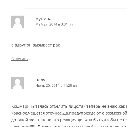
мунира
Май 27, 2014 в 3:01 пп
а вдруг он вызывает рак
↓
Ответить
неля
Июнь 25, 2014 в 11:20 дп
Кошмар! Пыталась отбелить лицо,так теперь не знаю.как 
красное,чешется,отёчное.Да.предупреждают о возможной
до такой же степени эта реакция должна быть,чтобы не п
аллергии!!!!!! Послезавтра идти на свадьбу,а я не знаю.чт