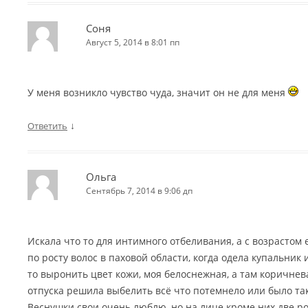
Соня
Август 5, 2014 в 8:01 пп
У меня возникло чувство чуда, значит он не для меня
↓
Ответить
Ольга
Сентябрь 7, 2014 в 9:06 дп
Искала что то для интимного отбеливания, а с возрастом
по росту волос в паховой области, когда одела купальник 
то выронить цвет кожи, моя белоснежная, а там коричнев
отпуска решила выбелить всё что потемнело или было та
Веснушки свои очень люблю, но на лице кроме них две р