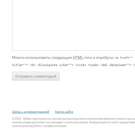
Можно использовать следующие
HTML
-теги и атрибуты:
<a href="" 
title=""> <b> <blockquote cite=""> <cite> <code> <del datetime=""> <
Связь с администрацией
Карта сайта
© 2023 - Любая перепечатка и прочее распространение материалов возможно только при 
мнение редакции может не совпадает с мнением автора. Информация на сайте предоставле
проконсультируйтесь с профессионалом.