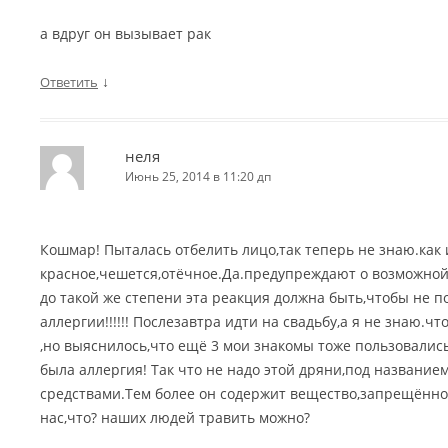
а вдруг он вызывает рак
↓
Ответить
неля
Июнь 25, 2014 в 11:20 дп
Кошмар! Пыталась отбелить лицо,так теперь не знаю.как 
красное,чешется,отёчное.Да.предупреждают о возможной
до такой же степени эта реакция должна быть,чтобы не п
аллергии!!!!!! Послезавтра идти на свадьбу,а я не знаю.чт
,но выяснилось,что ещё 3 мои знакомы тоже пользовались
была аллергия! Так что не надо этой дряни,под названи
средствами.Тем более он содержит вещество,запрещённое
нас,что? наших людей травить можно?