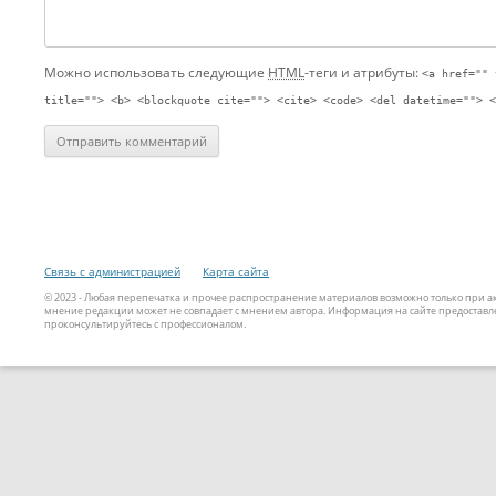
Можно использовать следующие
HTML
-теги и атрибуты:
<a href="" 
title=""> <b> <blockquote cite=""> <cite> <code> <del datetime=""> <
Связь с администрацией
Карта сайта
© 2023 - Любая перепечатка и прочее распространение материалов возможно только при 
мнение редакции может не совпадает с мнением автора. Информация на сайте предоставле
проконсультируйтесь с профессионалом.