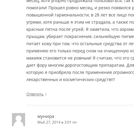
месяц, хотя упорно продолжала пользоваться, так к
помогали! Прошел ровно месяц, и резко появился р
повышенной гармональности, в 28 лет все лицо п
угрями, хотя раньше я этим не страдала, а также 
красные пятна после угрей. Я заметила, что ахром
прыщам, убирает покраснения, сильнейшую пигмен
питает кожу при том, что остальные средства от ле
применяю его только перед сном на очищенную кож
макияж становится не ровным! Я считаю, что это ср
дает фору многим дорогостоящим препаратам. Для 
которую я приобрела после применения огромного
лекарственных и косметических средств!!!
↓
Ответить
мунира
Май 27, 2014 в 3:01 пп