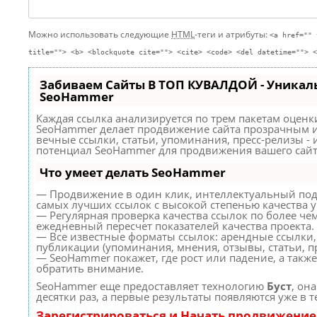
Можно использовать следующие
HTML
-теги и атрибуты:
<a href="" 
title=""> <b> <blockquote cite=""> <cite> <code> <del datetime=""> <
Забиваем Сайты В ТОП КУВАЛДОЙ - Уникал
SeoHammer
Каждая ссылка анализируется по трем пакетам оценк
SeoHammer делает продвижение сайта прозрачным и
вечные ссылки, статьи, упоминания, пресс-релизы -
потенциал SeoHammer для продвижения вашего сайт
Что умеет делать SeoHammer
— Продвижение в один клик, интеллектуальный под
самых лучших ссылок с высокой степенью качества 
— Регулярная проверка качества ссылок по более че
ежедневный пересчет показателей качества проекта.
— Все известные форматы ссылок: арендные ссылки,
публикации (упоминания, мнения, отзывы, статьи, пр
— SeoHammer покажет, где рост или падение, а такж
обратить внимание.
SeoHammer еще предоставляет технологию
Буст
, он
десятки раз, а первые результаты появляются уже в 
Зарегистрироваться и Начать продвижение