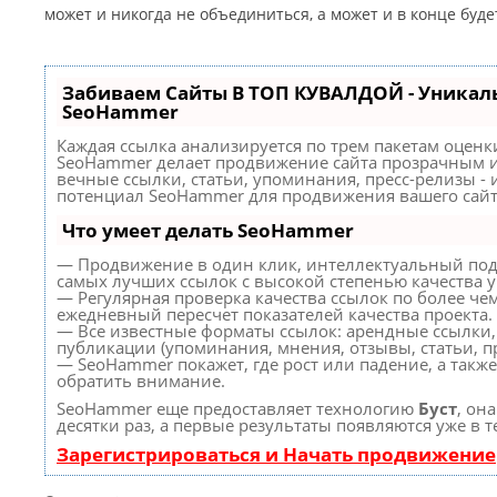
может и никогда не объединиться, а может и в конце буд
Забиваем Сайты В ТОП КУВАЛДОЙ - Уникал
SeoHammer
Каждая ссылка анализируется по трем пакетам оценк
SeoHammer делает продвижение сайта прозрачным и
вечные ссылки, статьи, упоминания, пресс-релизы -
потенциал SeoHammer для продвижения вашего сайт
Что умеет делать SeoHammer
— Продвижение в один клик, интеллектуальный под
самых лучших ссылок с высокой степенью качества 
— Регулярная проверка качества ссылок по более че
ежедневный пересчет показателей качества проекта.
— Все известные форматы ссылок: арендные ссылки,
публикации (упоминания, мнения, отзывы, статьи, пр
— SeoHammer покажет, где рост или падение, а такж
обратить внимание.
SeoHammer еще предоставляет технологию
Буст
, он
десятки раз, а первые результаты появляются уже в 
Зарегистрироваться и Начать продвижение