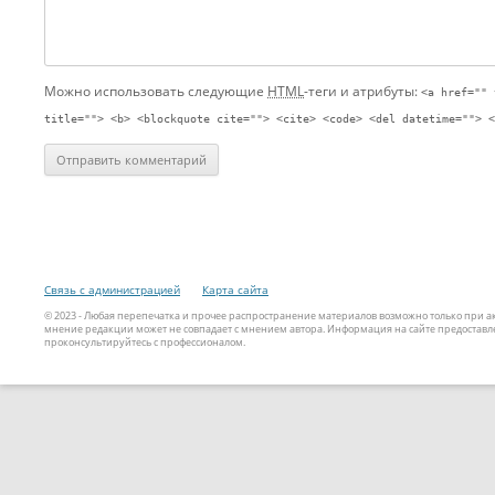
Можно использовать следующие
HTML
-теги и атрибуты:
<a href="" 
title=""> <b> <blockquote cite=""> <cite> <code> <del datetime=""> <
Связь с администрацией
Карта сайта
© 2023 - Любая перепечатка и прочее распространение материалов возможно только при 
мнение редакции может не совпадает с мнением автора. Информация на сайте предоставле
проконсультируйтесь с профессионалом.