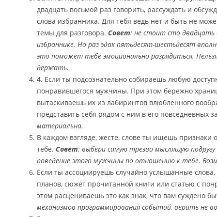
двадцать восьмой раз говорить, рассуждать и обсуж
слова избранника. Для тебя ведь нет и быть не мож
темы для разговора.
Совет
: не стоит сто двадцать 
избраннике. Но раз эдак пятьдесят-шестьдесят вполн
это поможет тебе эмоционально разрядиться. Нельзя ж
держать.
4. Если ты подсознательно собираешь любую дост
понравившегося мужчины. При этом бережно храни
вытаскиваешь их из лабиринтов влюбленного вообр
представить себя рядом с ним в его повседневных з
материальна.
В каждом взгляде, жесте, слове ты ищешь признаки
тебе.
Совет
: выбери самую трезво мыслящую подругу
поведение этого мужчины по отношению к тебе. Возм
Если ты ассоциируешь случайно услышанные слова, 
планов, сюжет прочитанной книги или статью с по
этом расцениваешь это как знак, что вам суждено бы
механизмов программирования событий, верить не во