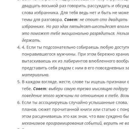
двадцать восьмой раз говорить, рассуждать и обсуж
слова избранника. Для тебя ведь нет и быть не мож
темы для разговора.
Совет
: не стоит сто двадцать 
избраннике. Но раз эдак пятьдесят-шестьдесят вполн
это поможет тебе эмоционально разрядиться. Нельзя ж
держать.
4. Если ты подсознательно собираешь любую дост
понравившегося мужчины. При этом бережно храни
вытаскиваешь их из лабиринтов влюбленного вообр
представить себя рядом с ним в его повседневных з
материальна.
В каждом взгляде, жесте, слове ты ищешь признаки
тебе.
Совет
: выбери самую трезво мыслящую подругу
поведение этого мужчины по отношению к тебе. Возм
Если ты ассоциируешь случайно услышанные слова, 
планов, сюжет прочитанной книги или статью с по
этом расцениваешь это как знак, что вам суждено бы
механизмов программирования событий, верить не во