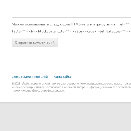
Можно использовать следующие
HTML
-теги и атрибуты:
<a href="" 
title=""> <b> <blockquote cite=""> <cite> <code> <del datetime=""> <
Связь с администрацией
Карта сайта
© 2023 - Любая перепечатка и прочее распространение материалов возможно только при 
мнение редакции может не совпадает с мнением автора. Информация на сайте предоставле
проконсультируйтесь с профессионалом.