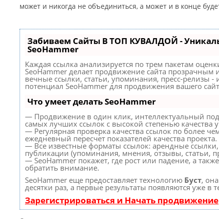
может и никогда не объединиться, а может и в конце буд
Забиваем Сайты В ТОП КУВАЛДОЙ - Уникал
SeoHammer
Каждая ссылка анализируется по трем пакетам оценк
SeoHammer делает продвижение сайта прозрачным и
вечные ссылки, статьи, упоминания, пресс-релизы -
потенциал SeoHammer для продвижения вашего сайт
Что умеет делать SeoHammer
— Продвижение в один клик, интеллектуальный под
самых лучших ссылок с высокой степенью качества 
— Регулярная проверка качества ссылок по более че
ежедневный пересчет показателей качества проекта.
— Все известные форматы ссылок: арендные ссылки,
публикации (упоминания, мнения, отзывы, статьи, пр
— SeoHammer покажет, где рост или падение, а такж
обратить внимание.
SeoHammer еще предоставляет технологию
Буст
, он
десятки раз, а первые результаты появляются уже в 
Зарегистрироваться и Начать продвижение