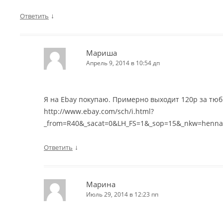
↓
Ответить
Мариша
Апрель 9, 2014 в 10:54 дп
Я на Ebay покупаю. Примерно выходит 120р за тюб
http://www.ebay.com/sch/i.html?
_from=R40&_sacat=0&LH_FS=1&_sop=15&_nkw=henna
↓
Ответить
Марина
Июль 29, 2014 в 12:23 пп