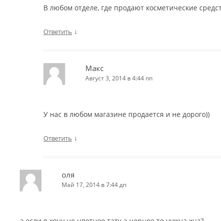
В любом отделе, где продают косметические средс
↓
Ответить
Макс
Август 3, 2014 в 4:44 пп
У нас в любом магазине продается и не дорого))
↓
Ответить
оля
Май 17, 2014 в 7:44 дп
а если я хочу не цветное тату а черное то нужна хна?