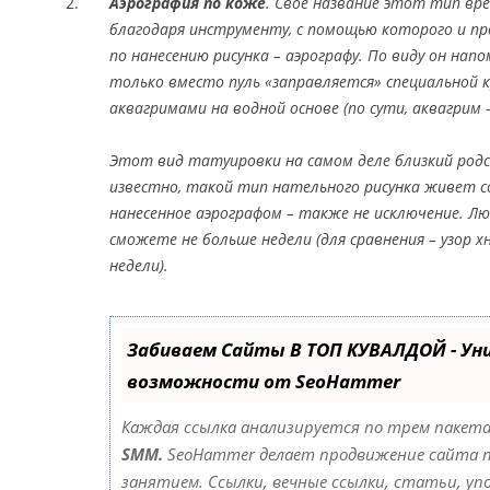
Аэрография по коже
. Свое название этот тип вр
благодаря инструменту, с помощью которого и п
по нанесению рисунка – аэрографу. По виду он на
только вместо пуль «заправляется» специальной к
аквагримами на водной основе (по сути, аквагрим 
Этот вид татуировки на самом деле близкий родс
известно, такой тип нательного рисунка живет со
нанесенное аэрографом – также не исключение. 
сможете не больше недели (для сравнения – узор 
недели).
Забиваем Сайты В ТОП КУВАЛДОЙ - Ун
возможности от SeoHammer
Каждая ссылка анализируется по трем пакета
SMM.
SeoHammer делает продвижение сайта 
занятием. Ссылки, вечные ссылки, статьи, упо