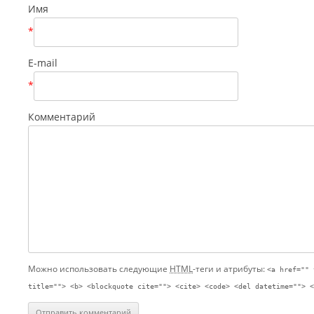
Имя
*
E-mail
*
Комментарий
Можно использовать следующие
HTML
-теги и атрибуты:
<a href="" 
title=""> <b> <blockquote cite=""> <cite> <code> <del datetime=""> <