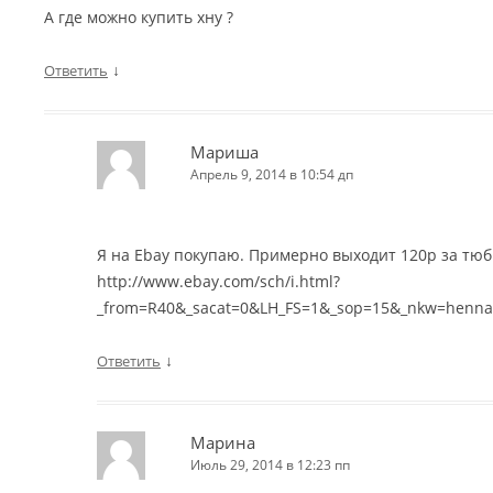
А где можно купить хну ?
↓
Ответить
Мариша
Апрель 9, 2014 в 10:54 дп
Я на Ebay покупаю. Примерно выходит 120р за тюб
http://www.ebay.com/sch/i.html?
_from=R40&_sacat=0&LH_FS=1&_sop=15&_nkw=henna
↓
Ответить
Марина
Июль 29, 2014 в 12:23 пп