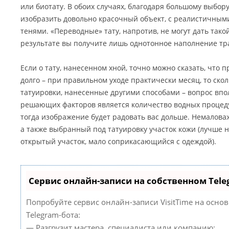
или биотату. В обоих случаях, благодаря большому выбору
изобразить довольно красочный объект, с реалистичным
тенями. «Переводные» тату, напротив, не могут дать тако
результате вы получите лишь однотонное наполнение тр
Если о тату, нанесенном хной, точно можно сказать, что 
долго – при правильном уходе практически месяц, то ск
татуировки, нанесенные другими способами – вопрос впо
решающих факторов является количество водных процеду
тогда изображение будет радовать вас дольше. Немалова
а также выбранный под татуировку участок кожи (лучше 
открытый участок, мало соприкасающийся с одеждой).
Сервис онлайн-записи на собственном Tele
Попробуйте сервис онлайн-записи VisitTime на осно
Telegram-бота:
— Разгрузит мастера, специалиста или компанию;