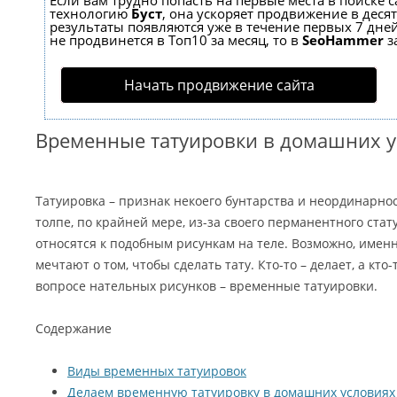
Если вам трудно попасть на первые места в поиске 
технологию
Буст
, она ускоряет продвижение в десят
результаты появляются уже в течение первых 7 дней
не продвинется в Топ10 за месяц, то в
SeoHammer
з
Начать продвижение сайта
Временные татуировки в домашних у
Татуировка – признак некоего бунтарства и неординарно
толпе, по крайней мере, из-за своего перманентного ста
относятся к подобным рисункам на теле. Возможно, имен
мечтают о том, чтобы сделать тату. Кто-то – делает, а кто
вопросе нательных рисунков – временные татуировки.
Содержание
Виды временных татуировок
Делаем временную татуировку в домашних условиях