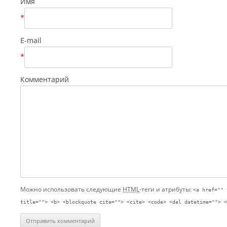
Имя
*
E-mail
*
Комментарий
Можно использовать следующие
HTML
-теги и атрибуты:
<a href="" 
title=""> <b> <blockquote cite=""> <cite> <code> <del datetime=""> <