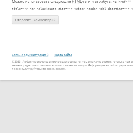
Можно использовать следующие
HTML
-теги и атрибуты:
<a href="" 
title=""> <b> <blockquote cite=""> <cite> <code> <del datetime=""> <
Связь с администрацией
Карта сайта
© 2023 - Любая перепечатка и прочее распространение материалов возможно только при 
мнение редакции может не совпадает с мнением автора. Информация на сайте предоставле
проконсультируйтесь с профессионалом.