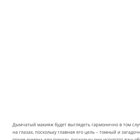
Дымчатый макияж будет выглядеть гармонично в том случ
на глазах, поскольку главная его цель – томный и загадо
яркие румяна или помаду, поскольку они испортят ваш обр