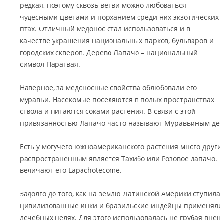
редкая, поэтому сквозь ветви можно любоваться
чудесными цветами и порханием среди них экзотических
птах. Отличный медонос стал использоваться и в
качестве украшения национальных парков, бульваров и
городских скверов. Дерево Лапачо – национальный
символ Парагвая.
Наверное, за медоносные свойства облюбовали его
муравьи. Насекомые поселяются в полых пространствах
ствола и питаются соками растения. В связи с этой
привязанностью Лапачо часто называют Муравьиным де
Есть у могучего южноамериканского растения много друг
распространенным является Тахибо или Розовое лапачо.
величают его Lapachotecome.
Задолго до того, как на землю Латинской Америки ступила
цивилизованные инки и бразильские индейцы применяли
лечебных целях. Для этого использовалась не грубая внеш