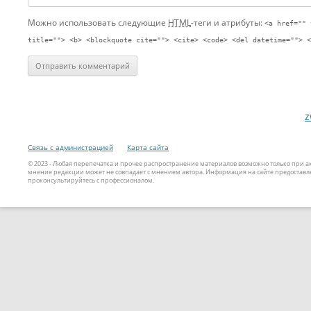
Можно использовать следующие
HTML
-теги и атрибуты:
<a href="" 
title=""> <b> <blockquote cite=""> <cite> <code> <del datetime=""> <
z
Связь с администрацией
Карта сайта
© 2023 - Любая перепечатка и прочее распространение материалов возможно только при 
мнение редакции может не совпадает с мнением автора. Информация на сайте предоставле
проконсультируйтесь с профессионалом.