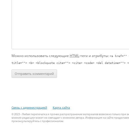
Можно использовать следующие
HTML
-теги и атрибуты:
<a href="" 
title=""> <b> <blockquote cite=""> <cite> <code> <del datetime=""> <
Связь с администрацией
Карта сайта
© 2023 - Любая перепечатка и прочее распространение материалов возможно только при 
мнение редакции может не совпадает с мнением автора. Информация на сайте предоставле
проконсультируйтесь с профессионалом.