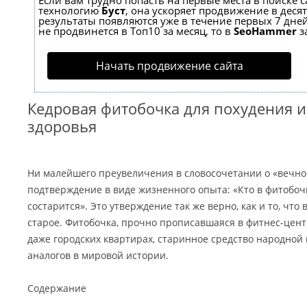
Если вам трудно попасть на первые места в поиске 
технологию
Буст
, она ускоряет продвижение в десят
результаты появляются уже в течение первых 7 дней
не продвинется в Топ10 за месяц, то в
SeoHammer
з
Начать продвижение сайта
Кедровая фитобочка для похудения и
здоровья
Ни малейшего преувеличения в словосочетании о «вечной
подтверждение в виде жизненного опыта: «Кто в фитобоч
состарится». Это утверждение так же верно, как и то, что
старое. Фитобочка, прочно прописавшаяся в фитнес-центр
даже городских квартирах, старинное средство народной
аналогов в мировой истории.
Содержание