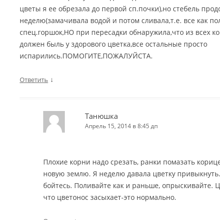
цветы я ее обрезала до первой сп.почки),но стебель прод
неделю(замачивала водой и потом сливала,т.е. все как п
спец.горшок,НО при пересадки обнаружила,что из всех ко
должен быль у здорового цветка,все остальные просто
испарились.ПОМОГИТЕ,ПОЖАЛУЙСТА.
↓
Ответить
Танюшка
Апрель 15, 2014 в 8:45 дп
Плохие корни надо срезать, ранки помазать корице
новую землю. Я неделю давала цветку привыкнуть.
бойтесь. Поливайте как и раньше, опрыскивайте. Ц
что цветонос засыхает-это нормально.