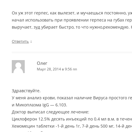
Ох уж этот герпес, как вылезет, и мучаешься постоянно, 
начал использовать при проявлении герпеса на губах ге
выручает, зуд убирает быстро, то что нужно,рекомендую. 
↓
Ответить
Олег
Март 28, 2014 в 9:56 пп
Здравствуйте.
У меня анализ крови, показал наличие Вируса простого гер
и Микоплазма IgG — 6.103.
Доктор выписал следующее лечение:
Циклоферон 12.5% десять инъекций по 0.4 мл в.м. в течен
Хемомецин таблетки -1-й день 1г, 7-й день 500 мг, 14-й ден