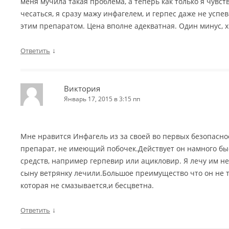
меня мучила такая проблема, а теперь как только я чувст
чесаться, я сразу мажу инфагелем, и герпес даже не успе
этим препаратом. Цена вполне адекватная. Один минус, 
↓
Ответить
Виктория
Январь 17, 2015 в 3:15 пп
Мне нравится Инфагель из за своей во первых безопасн
препарат, не имеющий побочек.Действует он намного бы
средств, например герпевир или ацикловир. Я лечу им не 
сыну ветрянку лечили.Большое преимущество что он не т
которая не смазывается,и бесцветна.
↓
Ответить