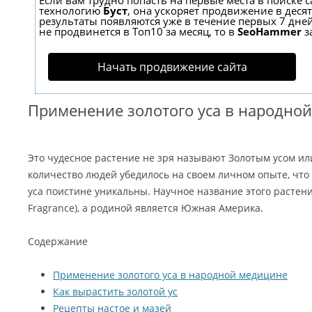
Если вам трудно попасть на первые места в поиске 
технологию
Буст
, она ускоряет продвижение в десят
результаты появляются уже в течение первых 7 дней
не продвинется в Топ10 за месяц, то в
SeoHammer
з
Начать продвижение сайта
Применение золотого уса в народно
Это чудесное растение не зря называют Золотым усом и
количество людей убедилось на своем личном опыте, что
уса поистине уникальны. Научное название этого растени
Fragrance), а родиной является Южная Америка.
Содержание
Применение золотого уса в народной медицине
Как вырастить золотой ус
Рецепты настое и мазей