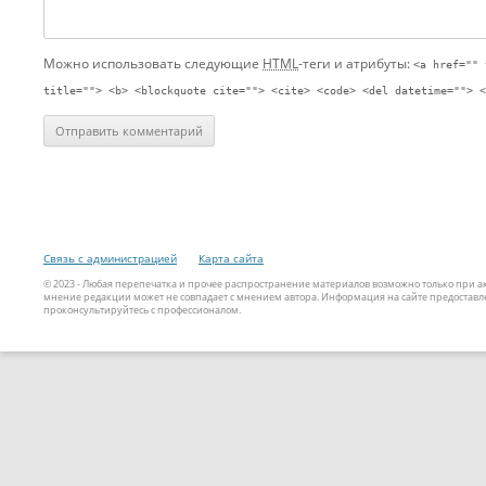
Можно использовать следующие
HTML
-теги и атрибуты:
<a href="" 
title=""> <b> <blockquote cite=""> <cite> <code> <del datetime=""> <
Связь с администрацией
Карта сайта
© 2023 - Любая перепечатка и прочее распространение материалов возможно только при 
мнение редакции может не совпадает с мнением автора. Информация на сайте предоставле
проконсультируйтесь с профессионалом.