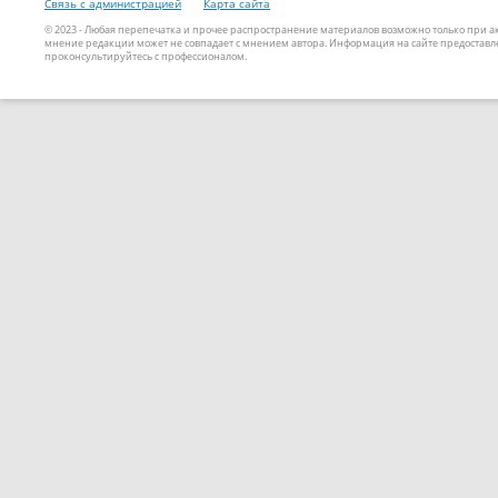
Связь с администрацией
Карта сайта
© 2023 - Любая перепечатка и прочее распространение материалов возможно только при 
мнение редакции может не совпадает с мнением автора. Информация на сайте предоставле
проконсультируйтесь с профессионалом.